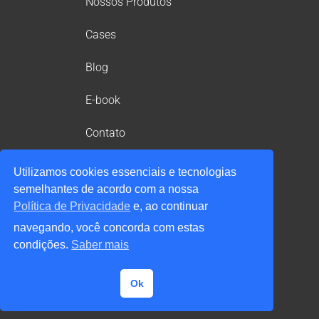
Nossos Produtos
Cases
Blog
E-book
Contato
Área do cliente
Utilizamos cookies essenciais e tecnologias
semelhantes de acordo com a nossa
Política de Privacidade
Política de Privacidade
e, ao continuar
Política de Segurança da Informação
navegando, você concorda com estas
Política de Compliance
Política de Cookies
condições.
Saber mais
DPO: Marco Astorga
dpo@blue6ix.com.br
Ok