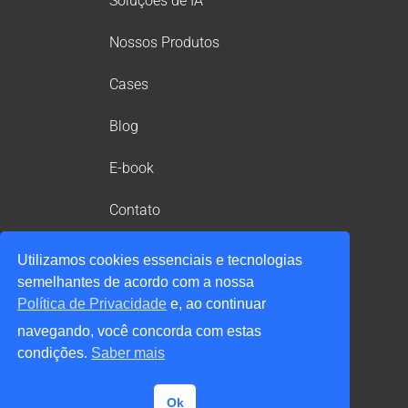
Soluções de IA
Nossos Produtos
Cases
Blog
E-book
Contato
Área do cliente
Utilizamos cookies essenciais e tecnologias
semelhantes de acordo com a nossa
Política de Privacidade
Política de Privacidade
e, ao continuar
Política de Segurança da Informação
navegando, você concorda com estas
Política de Compliance
Política de Cookies
condições.
Saber mais
DPO: Marco Astorga
dpo@blue6ix.com.br
Ok