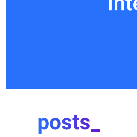
Int
posts_