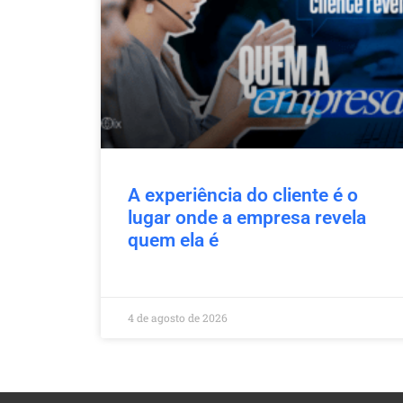
A experiência do cliente é o
lugar onde a empresa revela
quem ela é
4 de agosto de 2026