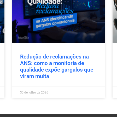
Redução de reclamações na
ANS: como a monitoria de
qualidade expõe gargalos que
viram multa
30 de julho de 2026