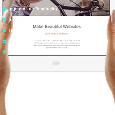
Impactos de Resolução
Insatisfação e Alto Atrito (ODCs)
Transição de sentimento
Avaliação e resultado da medição de Scorecard
Motivos/Perfilamento das Interações