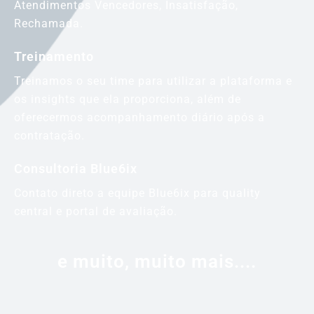
Atendimentos Vencedores, Insatisfação,
Rechamada.
Treinamento
Treinamos o seu time para utilizar a plataforma e
os insights que ela proporciona, além de
oferecermos acompanhamento diário após a
contratação.
Consultoria Blue6ix
Contato direto a equipe Blue6ix para quality
central e portal de avaliação.
e muito, muito mais....